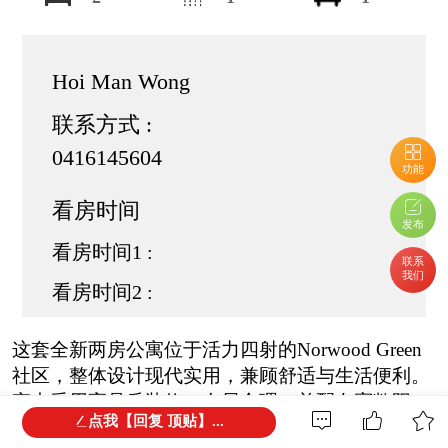
Hoi Man Wong
联系方式 :
0416145604
功能
看房时间
发布
看房时间1 :
联系
我们
看房时间2 :
这套全新两房公寓位于活力四射的Norwood Green
社区，整体设计现代实用，兼顾舒适与生活便利。
室内采用高品质装修，布局合理，并配有宽敞阳
点我【回复 顶贴】...
台，无论是日常放松还是朋友小聚都非常合适。项