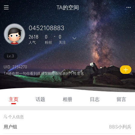
TA的空间
0452108883
2618
0
0
人气
粉丝
关注
Lv.3
19
1
0
0
0
主题
回复
日志
相册
好友
UID: 2154270
TA还在想一句你看到就感觉能炸裂地表的个性签名
0
0
0
2618
395
粉丝
关注
说说
人气
积分
主页
话题
相册
日志
留言
个人信息
用户组
BBS小列兵