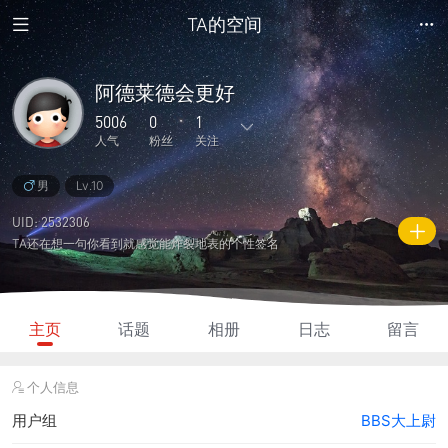
TA的空间
阿德莱德会更好
5006
0
1
人气
粉丝
关注
男
Lv.10
378
6
0
0
0
主题
回复
日志
相册
好友
UID: 2532306
TA还在想一句你看到就感觉能炸裂地表的个性签名
0
1
0
5006
1万
粉丝
关注
说说
人气
积分
主页
话题
相册
日志
留言
个人信息
用户组
BBS大上尉