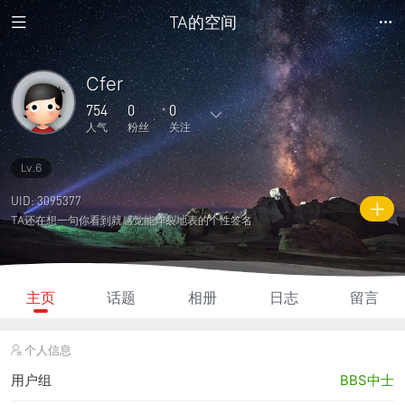
TA的空间
Cfer
754
0
0
人气
粉丝
关注
Lv.6
53
0
0
0
0
主题
回复
日志
相册
好友
UID: 3095377
TA还在想一句你看到就感觉能炸裂地表的个性签名
0
0
0
754
2090
粉丝
关注
说说
人气
积分
主页
话题
相册
日志
留言
个人信息
用户组
BBS中士