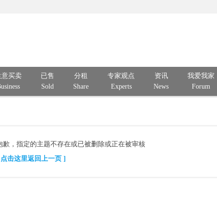
生意买卖
已售
分租
专家观点
资讯
我爱我家
usiness
Sold
Share
Experts
News
Forum
抱歉，指定的主题不存在或已被删除或正在被审核
[ 点击这里返回上一页 ]