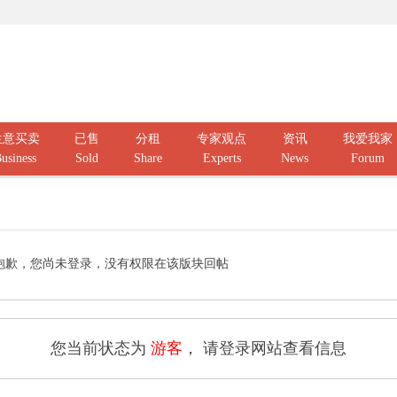
生意买卖
已售
分租
专家观点
资讯
我爱我家
usiness
Sold
Share
Experts
News
Forum
抱歉，您尚未登录，没有权限在该版块回帖
您当前状态为
游客
， 请登录网站查看信息