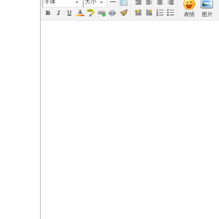
字体
大小
表情
图片
elai
de