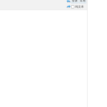
全屏
常用
纯文本