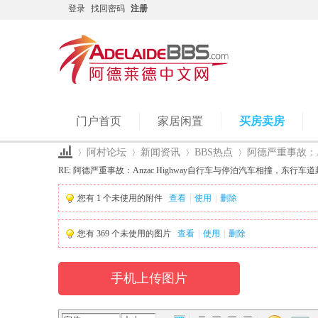
登录
找回密码
注册
门户首页
家居闲置
买房卖房
阿村论坛
新闻资讯
BBS热点
阿德严重事故：Anza
RE: 阿德严重事故：Anzac Highway自行车与停泊汽车相撞，东行车道
您有
1
个未使用的附件
查看
|
使用
|
删除
Ad
›
›
›
›
您有
369
个未使用的图片
查看
|
使用
|
删除
手机上传图片