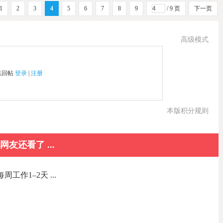
1
2
3
4
5
6
7
8
9
/ 9 页
下一页
高级模式
以回帖
登录
|
注册
本版积分规则
网友还看了 ...
工作1–2天 ...