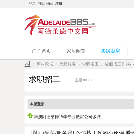
登录
找回密码
注册
门户首页
家居闲置
买房卖房
阿村论坛
为您服务
求职招工
放假找工作的小
求职招工
主题:
80835
»
›
›
›
本版置顶
南澳阿德莱德15年专业搬家公司诚聘
[厨师/配菜/服务员]
放假找工作的小伙伴 看