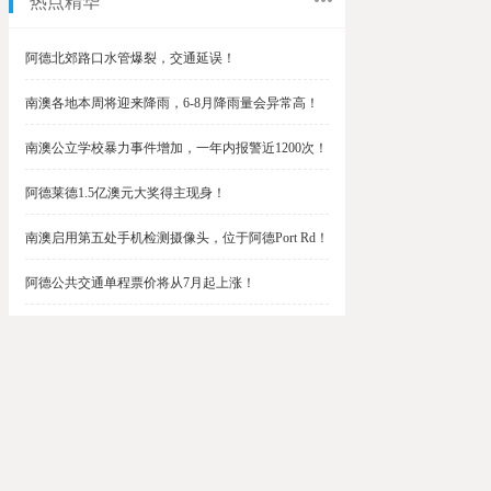
热点精华
阿德北郊路口水管爆裂，交通延误！
南澳各地本周将迎来降雨，6-8月降雨量会异常高！
南澳公立学校暴力事件增加，一年内报警近1200次！
阿德莱德1.5亿澳元大奖得主现身！
南澳启用第五处手机检测摄像头，位于阿德Port Rd！
阿德公共交通单程票价将从7月起上涨！
阿德最便宜私校之一将升级改造，新增150名学生！
$1.5亿彩票中奖者在南澳，快看看是你吗？
南澳Outer Harbor和Gawler铁路线将在周末关闭！
阿德Unley Shopping Centre周二将提供免费汉堡！