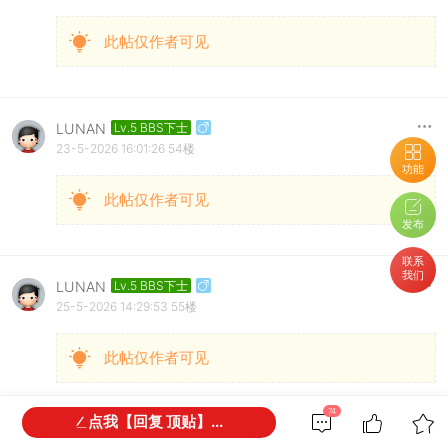
此帖仅作者可见
LUNAN
Lv.5 BBS下士
23-5-2026 16:01:26
54楼
功能
此帖仅作者可见
发布
联系
我们
LUNAN
Lv.5 BBS下士
25-5-2026 14:29:53
55楼
此帖仅作者可见
74
点我【回复 顶贴】...
LUNAN
Lv.5 BBS下士