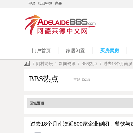
登录
找回密码
注册
门户首页
家居闲置
买房卖房
阿村论坛
新闻资讯
BBS热点
过去18个月南澳
BBS热点
主题:
15292
»
›
›
›
区域置顶
过去18个月南澳近800家企业倒闭，餐饮