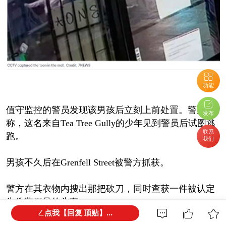
功能
值守监控的警员发现该男孩后立刻上前处置。警方
发布
称，这名来自Tea Tree Gully的少年见到警员后试图逃
联系
跑。
我们
男孩不久后在Grenfell Street被警方抓获。
警方在其衣物内搜出那把砍刀，同时查获一件被认定
为伪装用品的头套。
点我【回复 顶贴】...