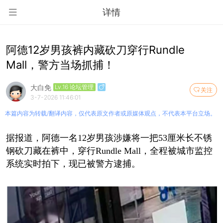
详情
阿德12岁男孩裤内藏砍刀穿行Rundle
Mall，警方当场抓捕！
大白免
Lv.16 论坛管理
关注
3-7-2026 11:46:01
本篇内容为转载/翻译内容，仅代表原文作者或原媒体观点，不代表本平台立场。
据报道，阿德一名12岁男孩涉嫌将一把53厘米长不锈
钢砍刀藏在裤中，穿行Rundle Mall，全程被城市监控
系统实时拍下，现已被警方逮捕。