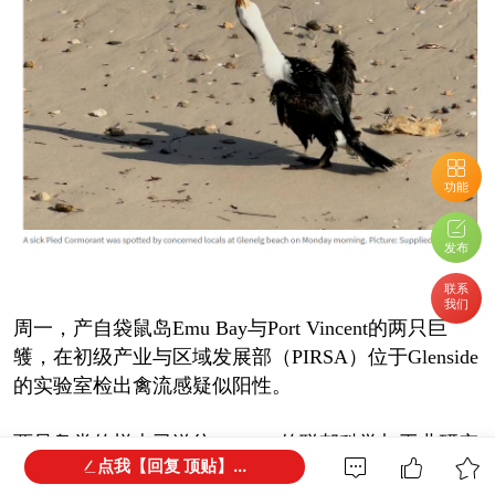
功能
发布
联系
我们
周一，产自袋鼠岛Emu Bay与Port Vincent的两只巨
鹱，在初级产业与区域发展部（PIRSA）位于Glenside
的实验室检出禽流感疑似阳性。
两只鸟类的样本已送往Geelong的联邦科学与工业研究
点我【回复 顶贴】...
组织澳洲疾病防控中心（CSIRO）开展进一步检测。