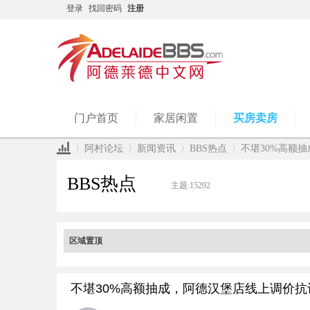
登录
找回密码
注册
门户首页
家居闲置
买房卖房
阿村论坛
新闻资讯
BBS热点
不堪30%高额抽
BBS热点
主题:
15292
»
›
›
›
区域置顶
不堪30%高额抽成，阿德汉堡店线上调价抗议