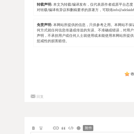
转载声明:
本文为转载/编译发布，仅代表原作者或原平台态度，不
对转载/编译有异议和删稿要求的原著方，可联络
info@adelaid
免责声明:
本网站所提供的信息，只供参考之用。本网站不保
何方式就任何信息传递或传送的失误、不准确或错误，对用户
声明，不承担用户或任何人士就使用或未能使用本网站所提供
惩戒性的损害赔偿。
回复
附件