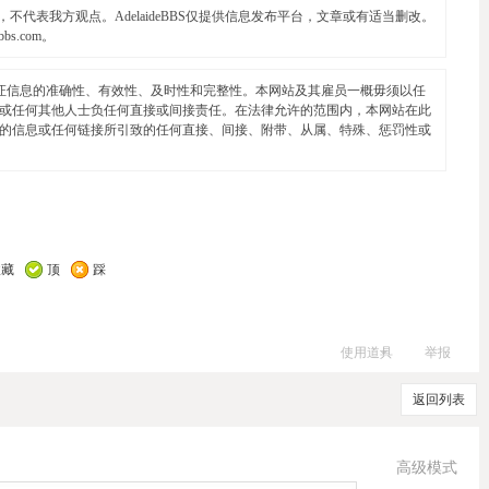
代表我方观点。AdelaideBBS仅提供信息发布平台，文章或有适当删改。
ebbs.com
。
证信息的准确性、有效性、及时性和完整性。本网站及其雇员一概毋须以任
或任何其他人士负任何直接或间接责任。在法律允许的范围内，本网站在此
的信息或任何链接所引致的任何直接、间接、附带、从属、特殊、惩罚性或
收藏
顶
踩
使用道具
举报
返回列表
高级模式