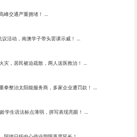
峰交通严重拥堵！ ...
on抗议活动，南澳学子带头罢课示威！ ...
灾，居民被迫疏散，两人送医救治！ ...
拳整治太阳能服务商，多家企业遭罚款！ ...
龄学生语法标点薄弱，拼写表现亮眼！ ...
阿德日托中心停业期限再度延长！ ...