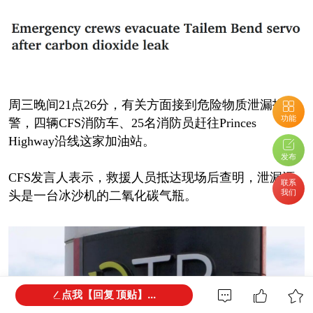
周三晚间21点26分，有关方面接到危险物质泄漏报
功能
警，四辆CFS消防车、25名消防员赶往Princes
Highway沿线这家加油站。
发布
CFS发言人表示，救援人员抵达现场后查明，泄漏源
联系
我们
头是一台冰沙机的二氧化碳气瓶。
点我【回复 顶贴】...