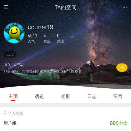
TA的空间
courier19
4513
4
0
人气
粉丝
关注
Lv.6
120
35
0
0
0
主题
回复
日志
相册
好友
UID: 142746
TA还在想一句你看到就感觉能炸裂地表的个性签名
4
0
0
4513
2505
粉丝
关注
说说
人气
积分
主页
话题
相册
日志
留言
个人信息
用户组
BBS中士