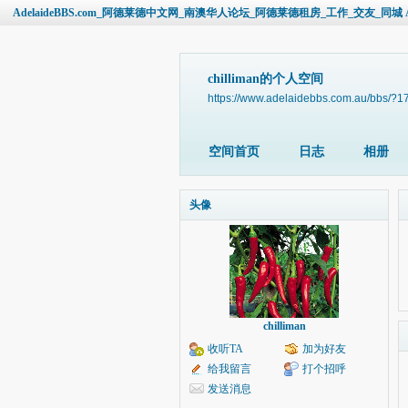
AdelaideBBS.com_阿德莱德中文网_南澳华人论坛_阿德莱德租房_工作_交友_同城 Ade
chilliman的个人空间
https://www.adelaidebbs.com.au/bbs/?
空间首页
日志
相册
头像
chilliman
收听TA
加为好友
给我留言
打个招呼
发送消息