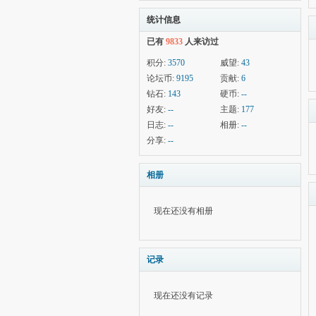
统计信息
已有
9833
人来访过
积分:
3570
威望:
43
论坛币:
9195
贡献:
6
钻石:
143
硬币:
--
好友:
--
主题:
177
日志:
--
相册:
--
分享:
--
相册
现在还没有相册
记录
现在还没有记录