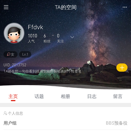
TA的空间
Ffdvk
1010
6
0
人气
粉丝
关注
女
Lv.1
4
0
0
0
0
主题
回复
日志
相册
好友
UID: 2013752
TA还在想一句你看到就感觉能炸裂地表的个性签名
6
0
0
1010
80
粉丝
关注
说说
人气
积分
主页
话题
相册
日志
留言
个人信息
用户组
BBS预备役