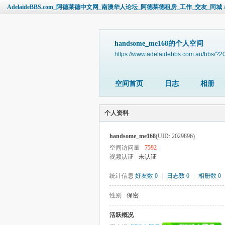
AdelaideBBS.com_阿德莱德中文网_南澳华人论坛_阿德莱德租房_工作_交友_同城 Ade
handsome_me168的个人空间
https://www.adelaidebbs.com.au/bbs/?
空间首页
日志
相册
个人资料
handsome_me168
(UID: 2029896)
空间访问量
7592
视频认证
未认证
统计信息
好友数 0
|
日志数 0
|
相册数 0
性别
保密
活跃概况