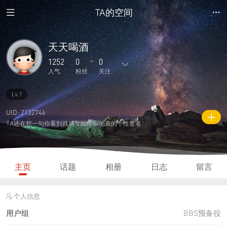
TA的空间
天天喝酒
1252
0
0
人气
粉丝
关注
Lv.1
4
4
0
0
0
主题
回复
日志
相册
好友
UID: 2132746
TA还在想一句你看到就感觉能炸裂地表的个性签名
0
0
0
1252
80
粉丝
关注
说说
人气
积分
主页
话题
相册
日志
留言
个人信息
用户组
BBS预备役