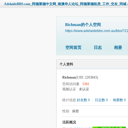
AdelaideBBS.com_阿德莱德中文网_南澳华人论坛_阿德莱德租房_工作_交友_同城 Ade
Richman的个人空间
https://www.adelaidebbs.com.au/bbs/?
空间首页
日志
相册
个人资料
Richman
(UID: 2203843)
空间访问量
5392
视频认证
未认证
统计信息
好友数 0
|
日志数 0
|
相册数 0
性别
保密
活跃概况