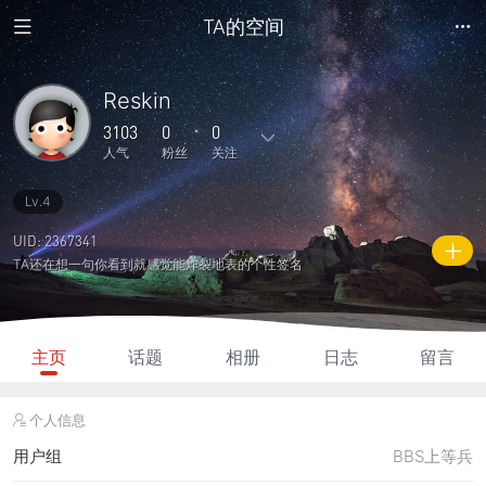
TA的空间
Reskin
3103
0
0
人气
粉丝
关注
Lv.4
28
216
0
0
0
主题
回复
日志
相册
好友
UID: 2367341
TA还在想一句你看到就感觉能炸裂地表的个性签名
0
0
0
3103
560
粉丝
关注
说说
人气
积分
主页
话题
相册
日志
留言
个人信息
用户组
BBS上等兵