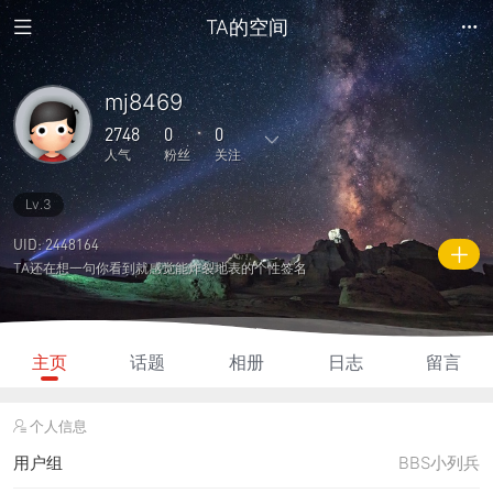
TA的空间
mj8469
2748
0
0
人气
粉丝
关注
Lv.3
18
144
0
0
0
主题
回复
日志
相册
好友
UID: 2448164
TA还在想一句你看到就感觉能炸裂地表的个性签名
0
0
0
2748
435
粉丝
关注
说说
人气
积分
主页
话题
相册
日志
留言
个人信息
用户组
BBS小列兵