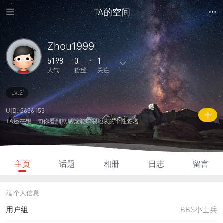
TA的空间
Zhou1999
5198
0
1
人气
粉丝
关注
Lv.2
8
18
0
0
0
主题
回复
日志
相册
好友
UID: 2656153
TA还在想一句你看到就感觉能炸裂地表的个性签名
0
1
0
5198
175
粉丝
关注
说说
人气
积分
主页
话题
相册
日志
留言
个人信息
用户组
BBS小士兵