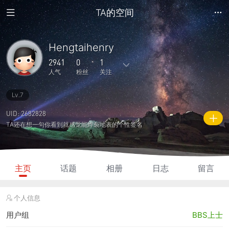
TA的空间
Hengtaihenry
2941
0
1
人气
粉丝
关注
Lv.7
104
0
0
0
0
主题
回复
日志
相册
好友
UID: 2682828
TA还在想一句你看到就感觉能炸裂地表的个性签名
0
1
0
2941
3625
粉丝
关注
说说
人气
积分
主页
话题
相册
日志
留言
个人信息
用户组
BBS上士