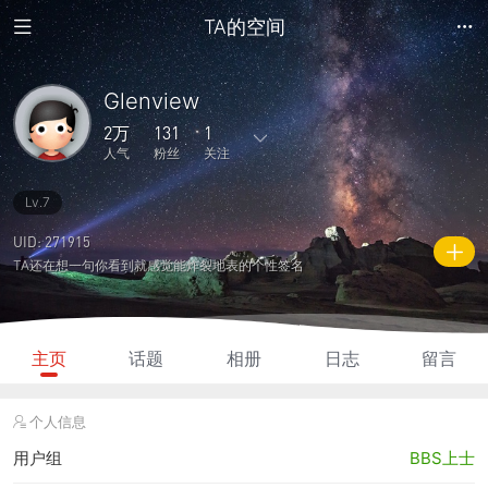
TA的空间
Glenview
2万
131
1
人气
粉丝
关注
Lv.7
140
202
0
0
0
主题
回复
日志
相册
好友
UID: 271915
TA还在想一句你看到就感觉能炸裂地表的个性签名
131
1
0
2万
3880
粉丝
关注
说说
人气
积分
主页
话题
相册
日志
留言
个人信息
用户组
BBS上士