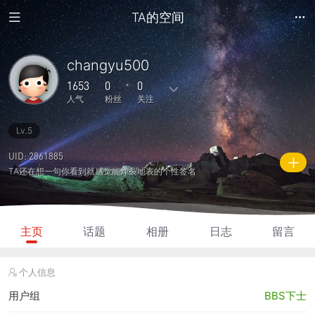
TA的空间
changyu500
1653
0
0
人气
粉丝
关注
Lv.5
39
6
0
0
0
主题
回复
日志
相册
好友
UID: 2861885
TA还在想一句你看到就感觉能炸裂地表的个性签名
0
0
0
1653
1260
粉丝
关注
说说
人气
积分
主页
话题
相册
日志
留言
个人信息
用户组
BBS下士