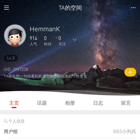
TA的空间
HemmanK
914
0
0
人气
粉丝
关注
Lv.3
13
1
0
0
0
主题
回复
日志
相册
好友
UID: 2997238
TA还在想一句你看到就感觉能炸裂地表的个性签名
0
0
0
914
260
粉丝
关注
说说
人气
积分
主页
话题
相册
日志
留言
个人信息
用户组
BBS小列兵