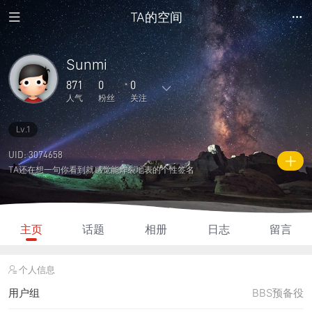
TA的空间
Sunmi
871
0
0
人气
粉丝
关注
Lv.1
3
0
0
0
0
主题
回复
日志
相册
好友
UID: 3074658
TA还在想一句你看到就感觉能炸裂地表的个性签名
0
0
0
871
75
粉丝
关注
说说
人气
积分
主页
话题
相册
日志
留言
个人信息
用户组
BBS预备役