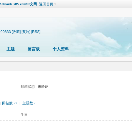
laideBBS.com中文网
返回首页
3090833
[收藏]
[复制]
[RSS]
主题
留言板
个人资料
邮箱状态
未验证
|
回帖数 25
|
主题数 7
生日
-