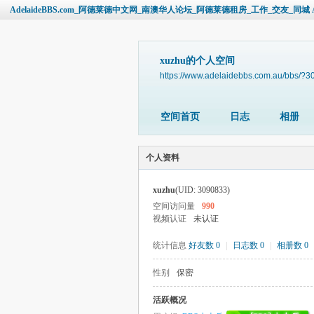
AdelaideBBS.com_阿德莱德中文网_南澳华人论坛_阿德莱德租房_工作_交友_同城 Ade
xuzhu的个人空间
https://www.adelaidebbs.com.au/bbs/?
空间首页
日志
相册
个人资料
xuzhu
(UID: 3090833)
空间访问量
990
视频认证
未认证
统计信息
好友数 0
|
日志数 0
|
相册数 0
性别
保密
活跃概况