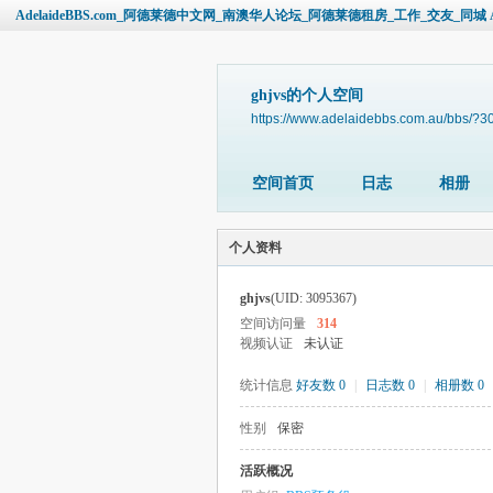
AdelaideBBS.com_阿德莱德中文网_南澳华人论坛_阿德莱德租房_工作_交友_同城 Ade
ghjvs的个人空间
https://www.adelaidebbs.com.au/bbs/?
空间首页
日志
相册
个人资料
ghjvs
(UID: 3095367)
空间访问量
314
视频认证
未认证
统计信息
好友数 0
|
日志数 0
|
相册数 0
性别
保密
活跃概况