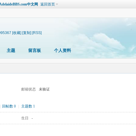
laideBBS.com中文网
返回首页
3095367
[收藏]
[复制]
[RSS]
主题
留言板
个人资料
邮箱状态
未验证
|
回帖数 0
|
主题数 1
生日
-