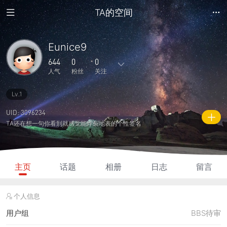
TA的空间
Eunice9
644
0
0
人气
粉丝
关注
Lv.1
0
1
0
0
0
主题
回复
日志
相册
好友
UID: 3096234
TA还在想一句你看到就感觉能炸裂地表的个性签名
0
0
0
644
0
粉丝
关注
说说
人气
积分
主页
话题
相册
日志
留言
个人信息
用户组
BBS待审