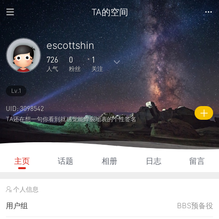
TA的空间
escottshin
726
0
1
人气
粉丝
关注
Lv.1
2
5
0
0
0
主题
回复
日志
相册
好友
UID: 3098542
TA还在想一句你看到就感觉能炸裂地表的个性签名
0
1
0
726
40
粉丝
关注
说说
人气
积分
主页
话题
相册
日志
留言
个人信息
用户组
BBS预备役