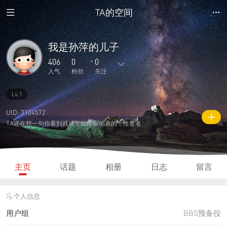
TA的空间
我是孙萍的儿子
406
0
0
人气
粉丝
关注
Lv.1
3
0
0
0
0
主题
回复
日志
相册
好友
UID: 3104572
TA还在想一句你看到就感觉能炸裂地表的个性签名
0
0
0
406
60
粉丝
关注
说说
人气
积分
主页
话题
相册
日志
留言
个人信息
用户组
BBS预备役