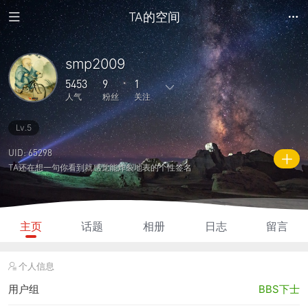
TA的空间
smp2009
5453
9
1
人气
粉丝
关注
Lv.5
60
886
0
0
1
主题
回复
日志
相册
好友
UID: 65298
TA还在想一句你看到就感觉能炸裂地表的个性签名
9
1
0
5453
1320
粉丝
关注
说说
人气
积分
主页
话题
相册
日志
留言
个人信息
用户组
BBS下士