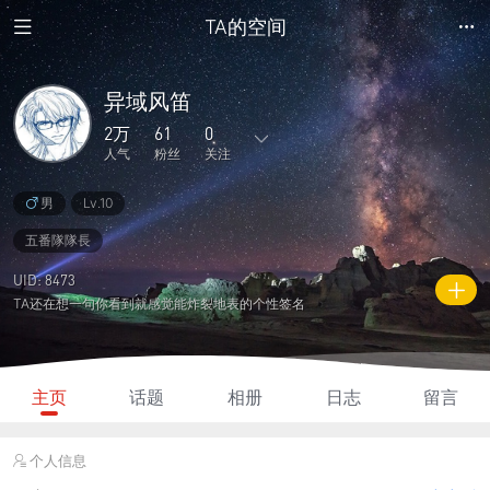
TA的空间
异域风笛
2万
61
0
人气
粉丝
关注
男
Lv.10
236
1763
1
1
8
主题
回复
日志
相册
好友
五番隊隊長
61
0
4
2万
1万
UID: 8473
粉丝
关注
说说
人气
积分
TA还在想一句你看到就感觉能炸裂地表的个性签名
主页
话题
相册
日志
留言
个人信息