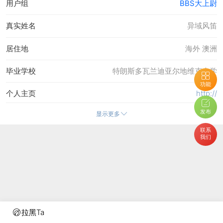
用户组
BBS大上尉
真实姓名
异域风笛
居住地
海外 澳洲
毕业学校
特朗斯多瓦兰迪亚尔地维克大学
功能
个人主页
http://
发布
显示更多
在线时间
2568 小时
联系
我们
注册时间
17-11-2008 08:52
最后访问
20-4-2026 12:25
上次活动时间
20-4-2026 12:25
上次发表时间
20-4-2026 12:29
拉黑Ta