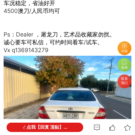
车况稳定，省油好开
4500澳刀/人民币均可
Ps：Dealer ，屠龙刀，艺术品收藏家勿扰。
诚心要车可私信，可约时间看车/试车。
Vx q1369143279
功能
发布
联系
我们
点我【回复 顶贴】...