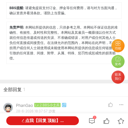
BBS提醒:
请避免提前支付订金、押金等任何费用，请与对方当面沟通，
确认资质并看清条款。谨防上当受骗。
免责声明:
本网站所提供的信息，只供参考之用。本网站不保证信息的准
确性、有效性、及时性和完整性。本网站及其雇员一概毋须以任何方式
就任何信息传递或传送的失误、不准确或错误，对用户或任何其他人士
负任何直接或间接责任。在法律允许的范围内，本网站在此声明，不承
担用户或任何人士就使用或未能使用本网站所提供的信息或任何链接所
功能
引致的任何直接、间接、附带、从属、特殊、惩罚性或惩戒性的损害赔
偿。
发布
联系
我们
全部回复
1
PhanGao
Lv.2 BBS小士兵
28-6-2026 18:37:57
沙发
请信息咨询0487 665 794。
1
点我【回复 顶贴】...