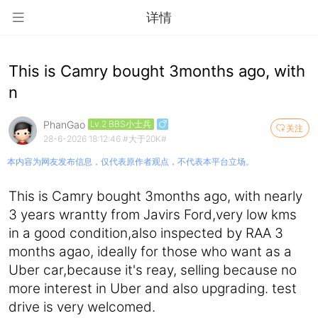
详情
This is Camry bought 3months ago, with
n
PhanGao
Lv.2 BBS小士兵
关注
28-6-2026 18:12:46
#大于20K#
本内容为网友发布信息，仅代表原作者观点，不代表本平台立场。
This is Camry bought 3months ago, with nearly
3 years wrantty from Javirs Ford,very low kms
in a good condition,also inspected by RAA 3
months agao, ideally for those who want as a
Uber car,because it's reay, selling because no
more interest in Uber and also upgrading. test
drive is very welcomed.