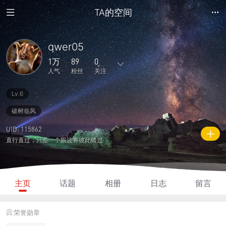
TA的空间
qwer05
1万
89
0
人气
粉丝
关注
Lv.6
96
593
0
1
0
主题
回复
日志
相册
好友
破树临风
89
0
0
1万
2085
UID: 115862
粉丝
关注
说说
人气
积分
直行直过，只差一个眼波将彼此错过
主页
话题
相册
日志
留言
荣誉勋章