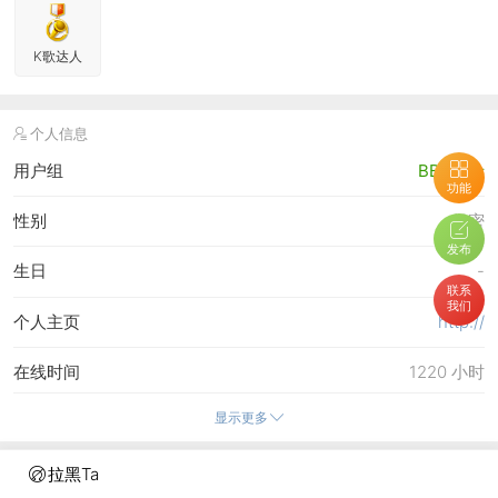
K歌达人
个人信息
用户组
BBS中士
功能
性别
保密
发布
生日
-
联系
我们
个人主页
http://
在线时间
1220 小时
显示更多
注册时间
1-4-2011 18:07
最后访问
8-6-2026 14:50
拉黑Ta