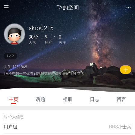
TA的空间
skip0215
3047
9
0
人气
粉丝
关注
Lv.2
6
7
0
1
0
主题
回复
日志
相册
好友
UID: 1951869
TA还在想一句你看到就感觉能炸裂地表的个性签名
9
0
0
3047
150
粉丝
关注
说说
人气
积分
主页
话题
相册
日志
留言
个人信息
用户组
BBS小士兵