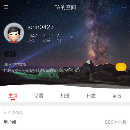
TA的空间
john0423
1342
2
2
人气
粉丝
关注
Lv.2
7
21
0
0
0
主题
回复
日志
相册
好友
UID: 1979375
TA还在想一句你看到就感觉能炸裂地表的个性签名
2
2
0
1342
200
粉丝
关注
说说
人气
积分
主页
话题
相册
日志
留言
个人信息
用户组
BBS小士兵