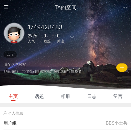
TA的空间
1749428483
2996
0
0
人气
粉丝
关注
Lv.2
9
11
0
0
0
主题
回复
日志
相册
好友
UID: 2173970
TA还在想一句你看到就感觉能炸裂地表的个性签名
0
0
0
2996
210
粉丝
关注
说说
人气
积分
主页
话题
相册
日志
留言
个人信息
用户组
BBS小士兵