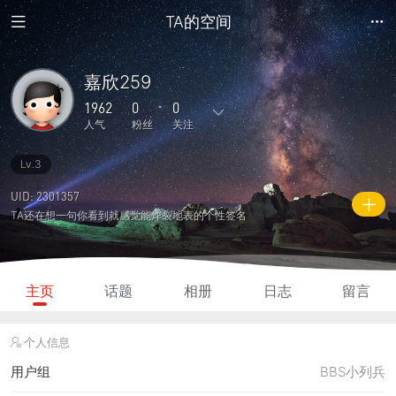
TA的空间
嘉欣259
1962
0
0
人气
粉丝
关注
Lv.3
13
45
0
0
0
主题
回复
日志
相册
好友
UID: 2301357
TA还在想一句你看到就感觉能炸裂地表的个性签名
0
0
0
1962
455
粉丝
关注
说说
人气
积分
主页
话题
相册
日志
留言
个人信息
用户组
BBS小列兵