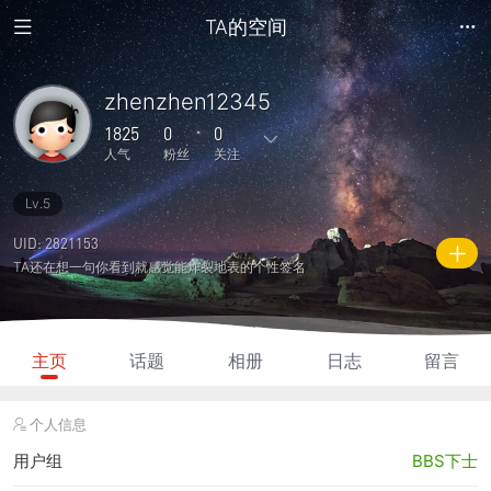
TA的空间
zhenzhen12345
1825
0
0
人气
粉丝
关注
Lv.5
34
1
0
0
0
主题
回复
日志
相册
好友
UID: 2821153
TA还在想一句你看到就感觉能炸裂地表的个性签名
0
0
0
1825
1190
粉丝
关注
说说
人气
积分
主页
话题
相册
日志
留言
个人信息
用户组
BBS下士