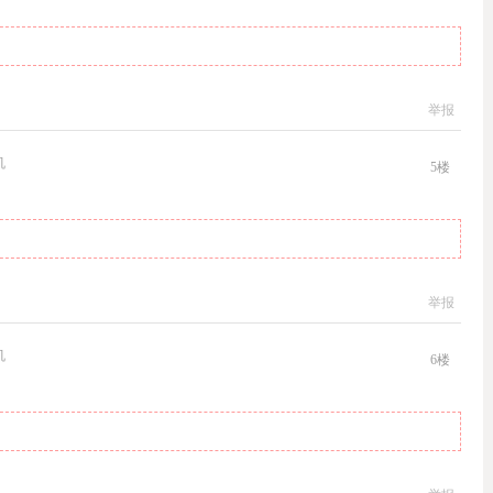
举报
机
5
楼
举报
机
6
楼