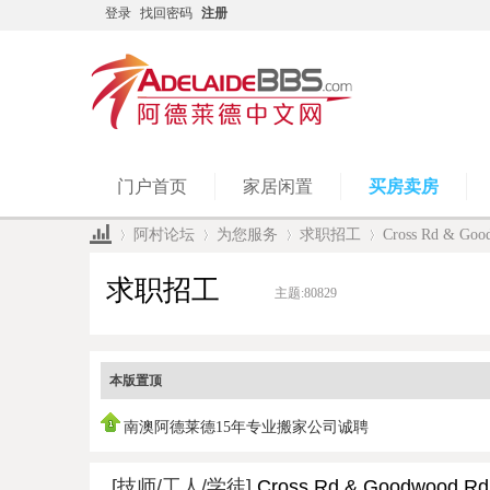
登录
找回密码
注册
门户首页
家居闲置
买房卖房
阿村论坛
为您服务
求职招工
Cross Rd & 
求职招工
主题:
80829
»
›
›
›
本版置顶
南澳阿德莱德15年专业搬家公司诚聘
[技师/工人/学徒]
Cross Rd & Goodwoo