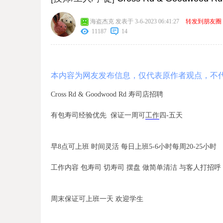
海盗杰克
发表于 3-6-2023 06:41:27
转发到朋友圈
11187
14
本内容为网友发布信息，仅代表原作者观点，不
Cross Rd & Goodwood Rd 寿司店招聘
有包寿司经验优先 保证一周可
工作
四-五天
早8点可上班 时间灵活 每日上班5-6小时每周20-25小时
工作内容 包寿司 切寿司 摆盘 做简单
清洁
与客人打招呼
周末保证可上班一天 欢迎学生