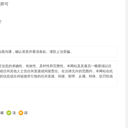
流即可
7
当面沟通，确认资质并看清条款。谨防上当受骗。
证信息的准确性、有效性、及时性和完整性。本网站及其雇员一概毋须以任
或任何其他人士负任何直接或间接责任。在法律允许的范围内，本网站在此
的信息或任何链接所引致的任何直接、间接、附带、从属、特殊、惩罚性或
收藏
顶
踩