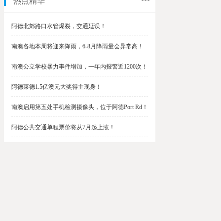
热点精华
阿德北郊路口水管爆裂，交通延误！
南澳各地本周将迎来降雨，6-8月降雨量会异常高！
南澳公立学校暴力事件增加，一年内报警近1200次！
阿德莱德1.5亿澳元大奖得主现身！
南澳启用第五处手机检测摄像头，位于阿德Port Rd！
阿德公共交通单程票价将从7月起上涨！
阿德最便宜私校之一将升级改造，新增150名学生！
$1.5亿彩票中奖者在南澳，快看看是你吗？
南澳Outer Harbor和Gawler铁路线将在周末关闭！
阿德Unley Shopping Centre周二将提供免费汉堡！