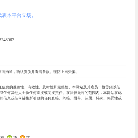
代表本平台立场。
33248062
当面沟通，确认资质并看清条款。谨防上当受骗。
证信息的准确性、有效性、及时性和完整性。本网站及其雇员一概毋须以任
或任何其他人士负任何直接或间接责任。在法律允许的范围内，本网站在此
的信息或任何链接所引致的任何直接、间接、附带、从属、特殊、惩罚性或
收藏
顶
踩