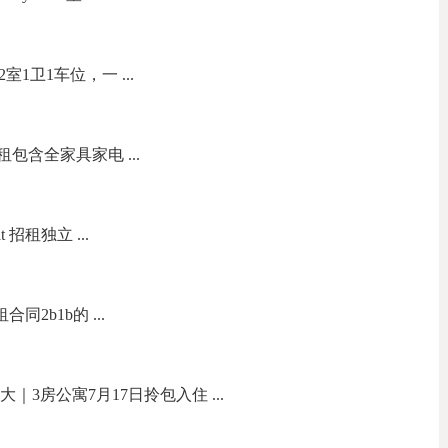
室1卫1车位，一 ...
整租包含全家具家电 ...
at 招租独立 ...
转租合同2b1b的 ...
大｜3房公寓7月17日拎包入住 ...