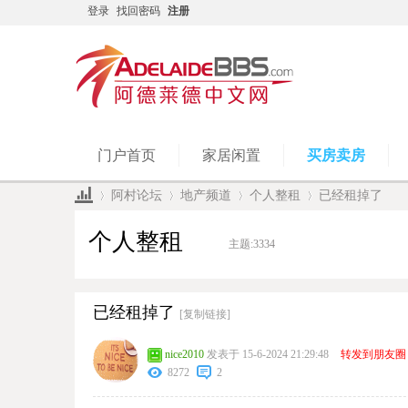
登录
找回密码
注册
门户首页
家居闲置
买房卖房
阿村论坛
地产频道
个人整租
已经租掉了
个人整租
主题:
3334
»
›
›
›
已经租掉了
[复制链接]
nice2010
发表于 15-6-2024 21:29:48
转发到朋友圈
8272
2