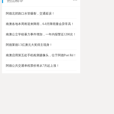
热点精华
阿德北郊路口水管爆裂，交通延误！
南澳各地本周将迎来降雨，6-8月降雨量会异常高！
南澳公立学校暴力事件增加，一年内报警近1200次！
阿德莱德1.5亿澳元大奖得主现身！
南澳启用第五处手机检测摄像头，位于阿德Port Rd！
阿德公共交通单程票价将从7月起上涨！
阿德最便宜私校之一将升级改造，新增150名学生！
$1.5亿彩票中奖者在南澳，快看看是你吗？
南澳Outer Harbor和Gawler铁路线将在周末关闭！
阿德Unley Shopping Centre周二将提供免费汉堡！