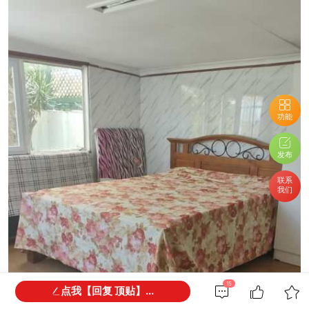
功能
发布
联系
我们
15
点我【回复 顶贴】...