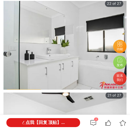
功能
发布
联系
我们
8
点我【回复 顶贴】...