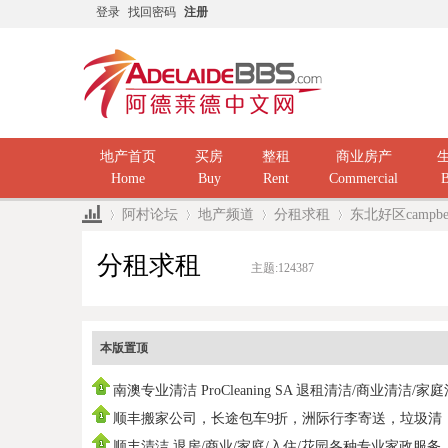
登录
找回密码
注册
地产首页
买房
整租
商业房产
Home
Buy
Rent
Commercial
B
阿村论坛
地产频道
分租求租
东北好区campb
分租求租
主题:
124387
»
›
›
›
本版置顶
南澳专业清洁 ProCleaning SA 退租清洁/商业清洁/家
洁/ 民
顺丰搬家公司，长途包车9折，洲际行李寄送，垃圾清
运，中国海运
顺丰清洁 退房/商业/家庭/入住/花园各种专业家政服务