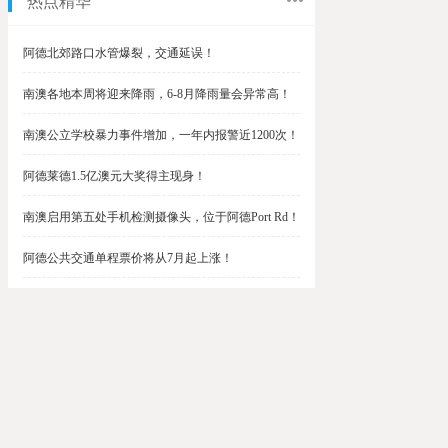
热点精华
阿德北郊路口水管爆裂，交通延误！
南澳各地本周将迎来降雨，6-8月降雨量会异常高！
南澳公立学校暴力事件增加，一年内报警近1200次！
阿德莱德1.5亿澳元大奖得主现身！
南澳启用第五处手机检测摄像头，位于阿德Port Rd！
阿德公共交通单程票价将从7月起上涨！
阿德最便宜私校之一将升级改造，新增150名学生！
$1.5亿彩票中奖者在南澳，快看看是你吗？
南澳Outer Harbor和Gawler铁路线将在周末关闭！
阿德Unley Shopping Centre周二将提供免费汉堡！