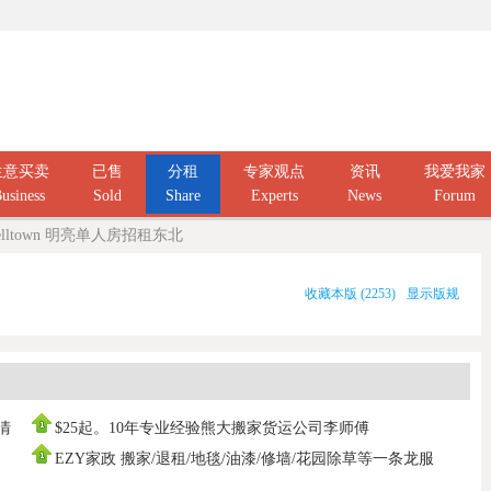
生意买卖
已售
分租
专家观点
资讯
我爱我家
usiness
Sold
Share
Experts
News
Forum
elltown 明亮单人房招租东北
收藏本版
(
2253
)
显示版规
庭清
$25起。10年专业经验熊大搬家货运公司李师傅
0437666808，寄存打
EZY家政 搬家/退租/地毯/油漆/修墙/花园除草等一条龙服
务100%拿