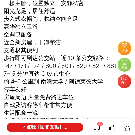
一楼主卧，位置独立，安静私密
阳光充足，居住舒适
步入式衣帽间，收纳空间充足
豪华独立卫浴
空调已配备
近全新房屋，干净整洁
交通极其便利
功能
步行即可到达公交站，近 10 条公交线路：
147 / 171 / 174 / 800 / 801 / 820 / 821 / 861 等
发布
7–15 分钟直达 City 市中心
联系
约 4–5 公里到 南澳大学 / 阿德莱德大学
我们
停车友好
房屋周边 大量免费路边车位
自驾及访客停车都非常方便
生活配套一流
步行几分钟到 阿德莱德顶级 Foodland
94
点我【回复 顶贴】...
Woolworths、亚洲超市