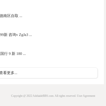
德南区自取 ...
新 咨询v ZgJa3 ...
行 9 新 180 ...
查看更多...
Copyright @ 2022 AdelaideBBS.com. All rights reserved.
User Agreement