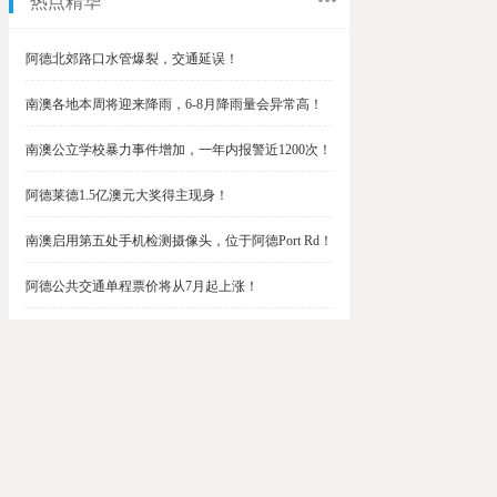
热点精华
阿德北郊路口水管爆裂，交通延误！
南澳各地本周将迎来降雨，6-8月降雨量会异常高！
南澳公立学校暴力事件增加，一年内报警近1200次！
阿德莱德1.5亿澳元大奖得主现身！
南澳启用第五处手机检测摄像头，位于阿德Port Rd！
阿德公共交通单程票价将从7月起上涨！
阿德最便宜私校之一将升级改造，新增150名学生！
$1.5亿彩票中奖者在南澳，快看看是你吗？
南澳Outer Harbor和Gawler铁路线将在周末关闭！
阿德Unley Shopping Centre周二将提供免费汉堡！