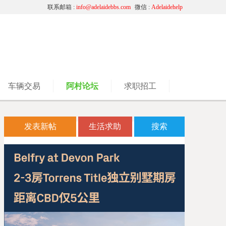
联系邮箱 :
info@adelaidebbs.com
微信 :
Adelaidehelp
车辆交易
阿村论坛
求职招工
发表新帖
生活求助
搜索