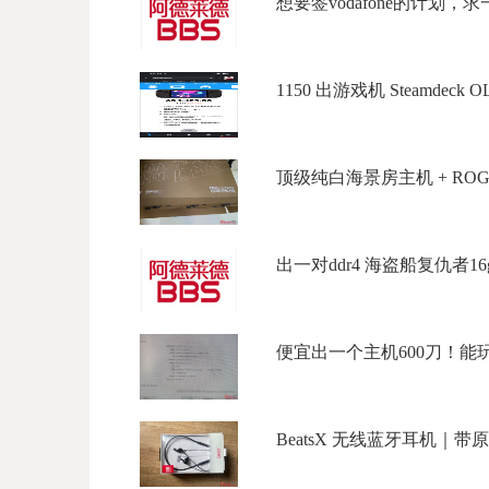
想要签vodafone的计划，求一个Vo
1150 出游戏机 Steamdeck O
顶级纯白海景房主机 + ROG 2K
出一对ddr4 海盗船复仇者16g*
便宜出一个主机600刀！能玩大
BeatsX 无线蓝牙耳机｜带原