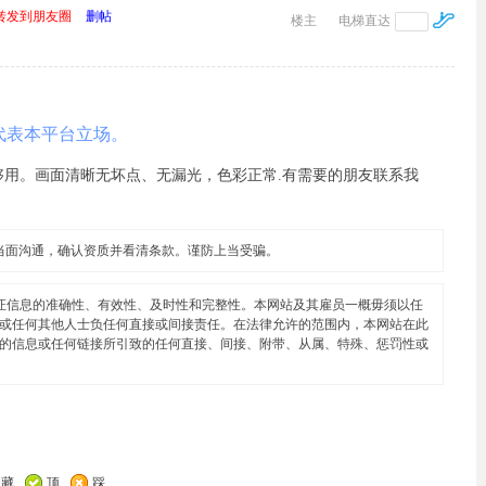
转发到朋友圈
删帖
楼主
电梯直达
代表本平台立场。
用。画面清晰无坏点、无漏光，色彩正常.有需要的朋友联系我
当面沟通，确认资质并看清条款。谨防上当受骗。
证信息的准确性、有效性、及时性和完整性。本网站及其雇员一概毋须以任
或任何其他人士负任何直接或间接责任。在法律允许的范围内，本网站在此
的信息或任何链接所引致的任何直接、间接、附带、从属、特殊、惩罚性或
收藏
顶
踩